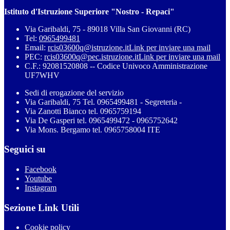
Istituto d'Istruzione Superiore "Nostro - Repaci"
Via Garibaldi, 75 - 89018 Villa San Giovanni (RC)
Tel:
0965499481
Email:
rcis03600q@istruzione.it
Link per inviare una mail
PEC:
rcis03600q@pec.istruzione.it
Link per inviare una mail
C.F.: 92081520808 -- Codice Univoco Amministrazione
UF7WHV
Sedi di erogazione del servizio
Via Garibaldi, 75 Tel. 0965499481 - Segreteria -
Via Zanotti Bianco tel. 0965759194
Via De Gasperi tel. 0965499472 - 0965752642
Via Mons. Bergamo tel. 0965758004 ITE
Seguici su
Facebook
Youtube
Instagram
Sezione Link Utili
Cookie policy