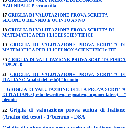
16
GRIGLIA DI
VALUTAZIONE
DI
ECONOMIA
AZIENDALE
Prova
scritta
17
GRIGLIA DI VALUTAZIONE PROVA SCRITTA
SECONDO BIENNIO E QUINTO ANNO
18
GRIGLIA DI VALUTAZIONE PROVA SCRITTA DI
MATEMATICA
PER I LICEI SCIENTIFICI
19
GRIGLIA DI VALUTAZIONE PROVA SCRITTA DI
MATEMATICA PER I LICEI NON SCIENTIFICI e ITE
20
GRIGLIA DI VALUTAZIONE PROVA SCRITTA FISICA
2025-2026
21
GRIGLIA DI VALUTAZIONE PROVA SCRITTA DI
ITALIANO (analisi del testo)1° biennio
GRIGLIA DI VALUTAZIONE DELLA PROVA SCRITTA
DI
ITALIANO (testo descrittivo, espositivo, argomentativo) - 1°
biennio
Griglia di valutazione prova scritta di
Italiano
22
(Analisi del testo) - 1°biennio - DSA
Griglia di valutazione prova scritta di
Italiano (testo