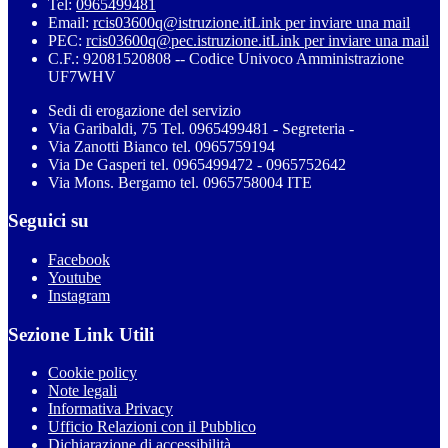
Tel:
0965499481
Email:
rcis03600q@istruzione.it
Link per inviare una mail
PEC:
rcis03600q@pec.istruzione.it
Link per inviare una mail
C.F.: 92081520808 -- Codice Univoco Amministrazione
UF7WHV
Sedi di erogazione del servizio
Via Garibaldi, 75 Tel. 0965499481 - Segreteria -
Via Zanotti Bianco tel. 0965759194
Via De Gasperi tel. 0965499472 - 0965752642
Via Mons. Bergamo tel. 0965758004 ITE
Seguici su
Facebook
Youtube
Instagram
Sezione Link Utili
Cookie policy
Note legali
Informativa Privacy
Ufficio Relazioni con il Pubblico
Dichiarazione di accessibilità