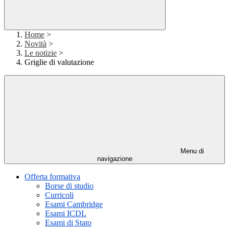
Home
>
Novità
>
Le notizie
>
Griglie di valutazione
Menu di
navigazione
Offerta formativa
Borse di studio
Curricoli
Esami Cambridge
Esami ICDL
Esami di Stato