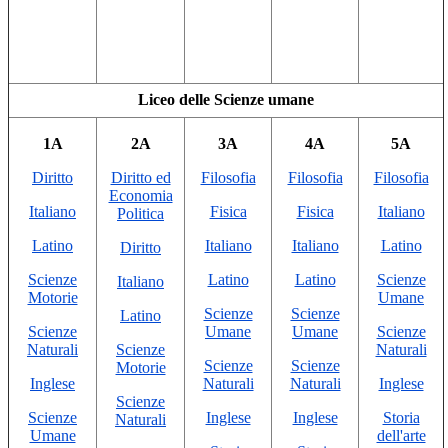
Liceo delle Scienze umane
1A
2A
3A
4A
5A
Diritto
Diritto ed
Filosofia
Filosofia
Filosofia
Economia
Italiano
Fisica
Fisica
Italiano
Politica
Latino
Italiano
Italiano
Latino
Diritto
Scienze
Latino
Latino
Scienze
Italiano
Motorie
Umane
Scienze
Scienze
Latino
Scienze
Umane
Umane
Scienze
Naturali
Scienze
Naturali
Scienze
Scienze
Motorie
Inglese
Naturali
Naturali
Inglese
Scienze
Scienze
Inglese
Inglese
Storia
Naturali
Umane
dell'arte