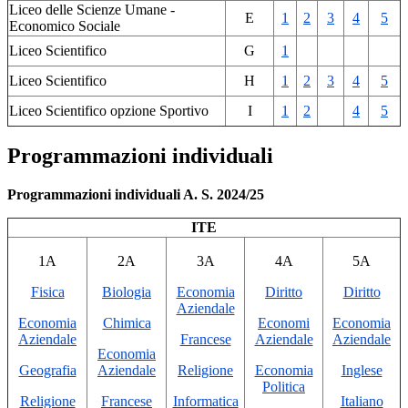
Liceo delle Scienze Umane -
E
1
2
3
4
5
Economico Sociale
Liceo Scientifico
G
1
Liceo Scientifico
H
1
2
3
4
5
Liceo Scientifico opzione Sportivo
I
1
2
4
5
Programmazioni individuali
Programmazioni individuali A. S. 2024/25
ITE
1A
2A
3A
4A
5A
Fisica
Biologia
Economia
Diritto
Diritto
Aziendale
Economia
Chimica
Economi
Economia
Aziendale
Francese
Aziendale
Aziendale
Economia
Geografia
Aziendale
Religione
Economia
Inglese
Politica
Religione
Francese
Informatica
Italiano