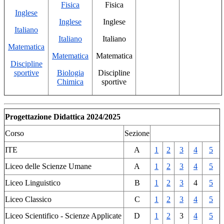
Fisica
Fisica
Inglese
Inglese
Inglese
Italiano
Italiano
Italiano
Matematica
Matematica
Matematica
Discipline
sportive
Biologia
Discipline
Chimica
sportive
Progettazione Didattica 2024/2025
Corso
Sezione
ITE
A
1
2
3
4
5
Liceo delle Scienze Umane
A
1
2
3
4
5
Liceo Linguistico
B
1
2
3
4
5
Liceo Classico
C
1
2
3
4
5
Liceo Scientifico - Scienze Applicate
D
1
2
3
4
5