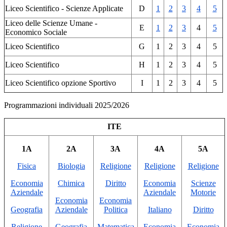
Liceo Scientifico - Scienze Applicate
D
1
2
3
4
5
Liceo delle Scienze Umane -
E
1
2
3
4
5
Economico Sociale
Liceo Scientifico
G
1
2
3
4
5
Liceo Scientifico
H
1
2
3
4
5
Liceo Scientifico opzione Sportivo
I
1
2
3
4
5
Programmazioni individuali 2025/2026
ITE
1A
2A
3A
4A
5A
Fisica
Biologia
Religione
Religione
Religione
Economia
Chimica
Diritto
Economia
Scienze
Aziendale
Aziendale
Motorie
Economia
Economia
Geografia
Aziendale
Politica
Italiano
Diritto
Religione
Geografia
Matematica
Economia
Economia