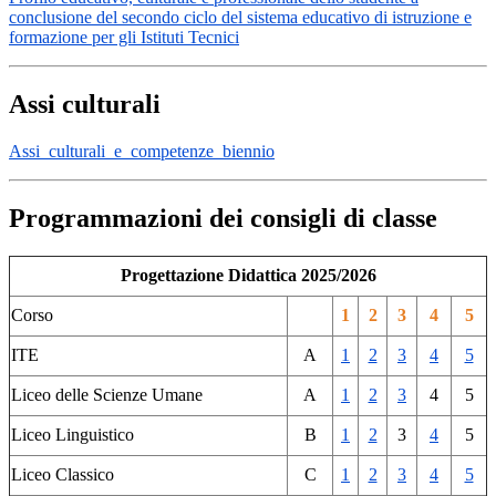
conclusione del secondo ciclo del sistema educativo di istruzione e
formazione per gli Istituti Tecnici
Assi culturali
Assi_culturali_e_competenze_biennio
Programmazioni dei consigli di classe
Progettazione Didattica 2025/2026
Corso
1
2
3
4
5
ITE
A
1
2
3
4
5
Liceo delle Scienze Umane
A
1
2
3
4
5
Liceo Linguistico
B
1
2
3
4
5
Liceo Classico
C
1
2
3
4
5