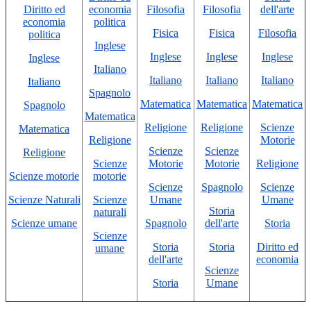
Diritto ed
economia
Filosofia
Filosofia
dell'arte
economia
politica
Fisica
Fisica
Filosofia
politica
Inglese
Inglese
Inglese
Inglese
Inglese
Italiano
Italiano
Italiano
Italiano
Italiano
Spagnolo
Matematica
Matematica
Matematica
Spagnolo
Matematica
Religione
Religione
Scienze
Matematica
Religione
Motorie
Scienze
Scienze
Religione
Scienze
Motorie
Motorie
Religione
Scienze motorie
motorie
Scienze
Spagnolo
Scienze
Scienze Naturali
Scienze
Umane
Umane
Storia
naturali
Scienze umane
Spagnolo
dell'arte
Storia
Scienze
Storia
Storia
Diritto ed
umane
dell'arte
economia
Scienze
Storia
Umane