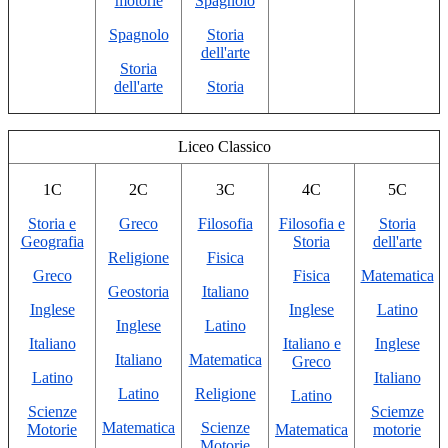
motorie
Spagnolo
Spagnolo
Storia
dell'arte
Storia
dell'arte
Storia
Liceo Classico
1C
2C
3C
4C
5C
Storia e
Greco
Filosofia
Filosofia e
Storia
Geografia
Storia
dell'arte
Religione
Fisica
Greco
Fisica
Matematica
Geostoria
Italiano
Inglese
Inglese
Latino
Inglese
Latino
Italiano
Italiano e
Inglese
Italiano
Matematica
Greco
Latino
Italiano
Latino
Religione
Latino
Scienze
Sciemze
Matematica
Scienze
Motorie
Matematica
motorie
Motorie