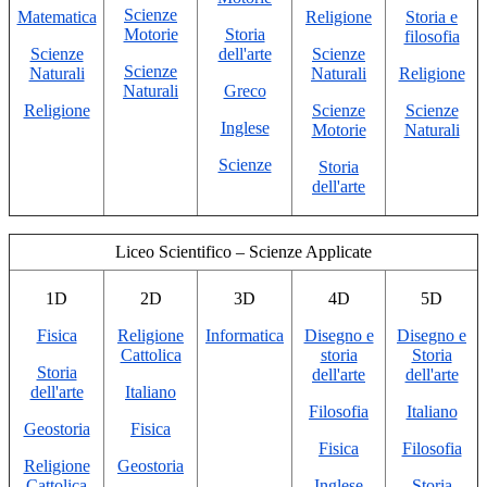
Scienze
Matematica
Religione
Storia e
Motorie
Storia
filosofia
Scienze
dell'arte
Scienze
Scienze
Naturali
Naturali
Religione
Naturali
Greco
Religione
Scienze
Scienze
Inglese
Motorie
Naturali
Scienze
Storia
dell'arte
Liceo
Scientifico – Scienze Applicate
1D
2D
3D
4D
5D
Fisica
Religione
Informatica
Disegno e
Disegno e
Cattolica
storia
Storia
Storia
dell'arte
dell'arte
dell'arte
Italiano
Filosofia
Italiano
Geostoria
Fisica
Fisica
Filosofia
Religione
Geostoria
Cattolica
Inglese
Storia