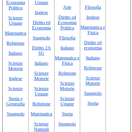
Economia
Umane
Arte
Filosofia
Politica
Inglese
Diritto ed
Inglese
Scienze
Diritto ed
Economia
Umane
Matematica e
Economia
Politica
Fisica
Matematica
Spagnolo
Filosofia
Diritto ed
Religione
Diritto 2A
Italiano
economia
Italiano
SU
Matematica e
Italiano
Scienze
Italiano
Fisica
Religione
Motorie
Scienze
Religione
Scienze
Inglese
Motorie
Scienze
Motorie
Scienze
Scienze
Motorie
Spagnolo
Umane
Storia e
Scienze
Storia
Geografia
Religione
Umane
Spagnolo
Matematica
Storia
Scienze
Spagnolo
Naturali