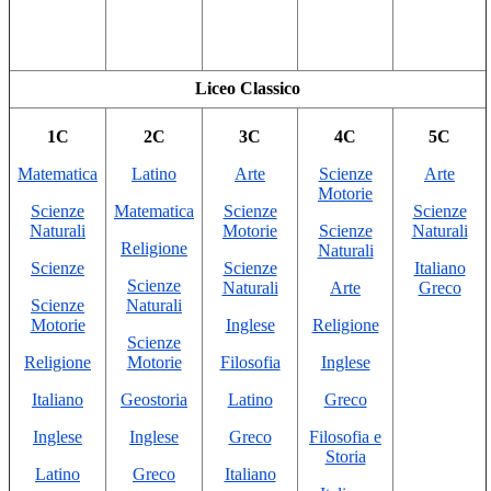
Liceo Classico
1C
2C
3C
4C
5C
Matematica
Latino
Arte
Scienze
Arte
Motorie
Scienze
Matematica
Scienze
Scienze
Naturali
Motorie
Scienze
Naturali
Religione
Naturali
Scienze
Scienze
Italiano
Scienze
Naturali
Arte
Greco
Scienze
Naturali
Motorie
Inglese
Religione
Scienze
Religione
Motorie
Filosofia
Inglese
Italiano
Geostoria
Latino
Greco
Inglese
Inglese
Greco
Filosofia e
Storia
Latino
Greco
Italiano