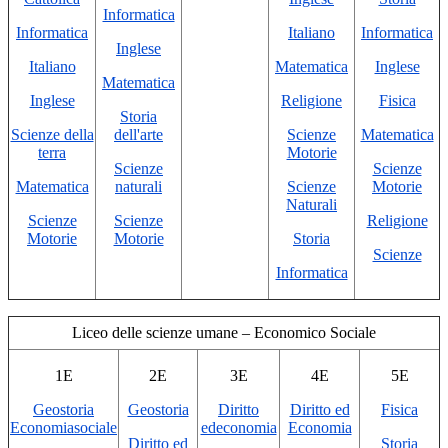
Informatica
Informatica
Italiano
Informatica
Inglese
Italiano
Matematica
Inglese
Matematica
Inglese
Religione
Fisica
Storia
Scienze della
dell'arte
Scienze
Matematica
terra
Motorie
Scienze
Scienze
Matematica
naturali
Scienze
Motorie
Naturali
Scienze
Scienze
Religione
Motorie
Motorie
Storia
Scienze
Informatica
Liceo
delle scienze umane – Economico Sociale
1E
2E
3E
4E
5E
Geostoria
Geostoria
Diritto
Diritto ed
Fisica
Economiasociale
edeconomia
Economia
Diritto ed
Storia