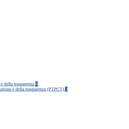
 e della trasparenza
6
rruzione e della trasparenza (PTPCT)
3