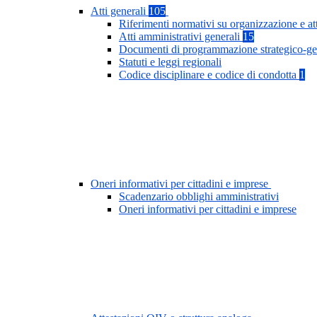
Atti generali
105
Riferimenti normativi su organizzazione e at
Atti amministrativi generali
15
Documenti di programmazione strategico-ge
Statuti e leggi regionali
Codice disciplinare e codice di condotta
1
Oneri informativi per cittadini e imprese
Scadenzario obblighi amministrativi
Oneri informativi per cittadini e imprese