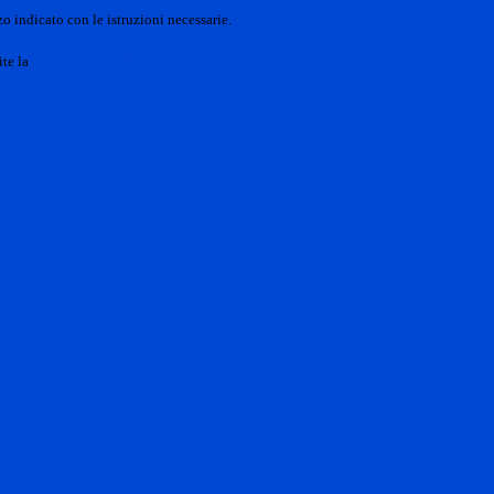
o indicato con le istruzioni necessarie.
ite la
Login Spaggiari