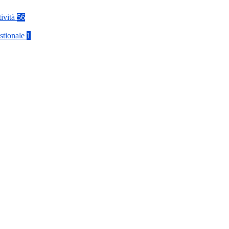
tività
56
stionale
1