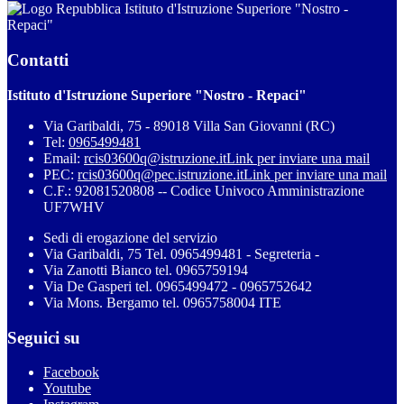
Istituto d'Istruzione Superiore "Nostro -
Repaci"
Contatti
Istituto d'Istruzione Superiore "Nostro - Repaci"
Via Garibaldi, 75 - 89018 Villa San Giovanni (RC)
Tel:
0965499481
Email:
rcis03600q@istruzione.it
Link per inviare una mail
PEC:
rcis03600q@pec.istruzione.it
Link per inviare una mail
C.F.: 92081520808 -- Codice Univoco Amministrazione
UF7WHV
Sedi di erogazione del servizio
Via Garibaldi, 75 Tel. 0965499481 - Segreteria -
Via Zanotti Bianco tel. 0965759194
Via De Gasperi tel. 0965499472 - 0965752642
Via Mons. Bergamo tel. 0965758004 ITE
Seguici su
Facebook
Youtube