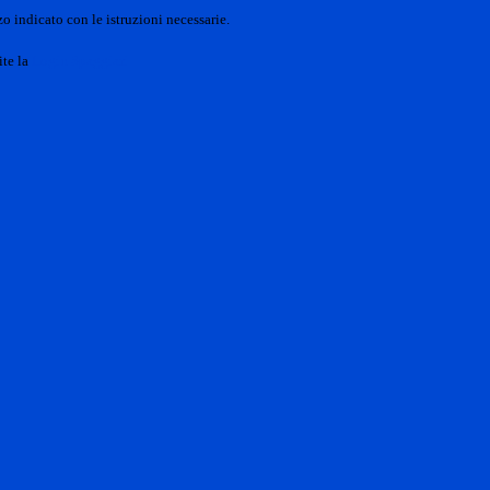
o indicato con le istruzioni necessarie.
ite la
Login Spaggiari