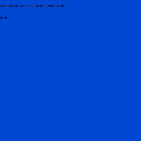
o indicato con le istruzioni necessarie.
ite la
Login Spaggiari