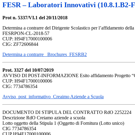
FESR – Laboratori Innovativi (10.8.1.B
Prot n. 5337/VI.1 del 20/11/2018
Determina a contrarre del Dirigente Scolastico per l’affidamento della
FESRPON-CL-2018-57
CUP: H94F17000100006
CIG: ZF72606844
Determina a contrarre _Brochures_FESRB2
Prot. 3327 del 10/07/2019
AVVISO DI POST-INFORMAZIONE
Esito affidamento
Progetto 
CUP: H94F17000100006
CIG: 7734786354
Avviso_post_informativo_Creaimo Aziende a Scuola
DOCUMENTO DI STIPULA DEL CONTRATTO RdO 2252224
Descrizione RdO Creiamo aziende
a scuola
Lotto oggetto della Stipula 1 (Oggetto di Fornitura (Lotto
unico)
CIG 7734786354
CUP H94F17000100006