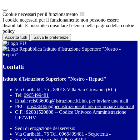
Cookie necessari per il funzionamento
I cookie necessari per il funzionamento non possono essere
disabilitati. È possibile consultare l'elenco nella pagina della cookie
policy.
Accetta tutti
Salva le preferenze
Istituto d'Istruzione Superiore "Nostro -
Repaci"
Contatti
Istituto d'Istruzione Superiore "Nostro - Repaci"
Via Garibaldi, 75 - 89018 Villa San Giovanni (RC)
Tel:
0965499481
Email:
rcis03600q@istruzione.it
Link per inviare una mail
PEC:
rcis03600q@pec.istruzione.it
Link per inviare una mail
C.F.: 92081520808 -- Codice Univoco Amministrazione
UF7WHV
Sedi di erogazione del servizio
Via Garibaldi, 75 Tel. 0965499481 - Segreteria -
Via Zanotti Bianco tel. 0965759194