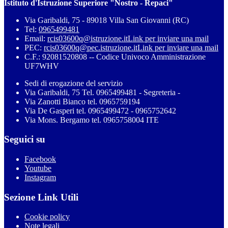
Istituto d'Istruzione Superiore "Nostro - Repaci"
Via Garibaldi, 75 - 89018 Villa San Giovanni (RC)
Tel:
0965499481
Email:
rcis03600q@istruzione.it
Link per inviare una mail
PEC:
rcis03600q@pec.istruzione.it
Link per inviare una mail
C.F.: 92081520808 -- Codice Univoco Amministrazione
UF7WHV
Sedi di erogazione del servizio
Via Garibaldi, 75 Tel. 0965499481 - Segreteria -
Via Zanotti Bianco tel. 0965759194
Via De Gasperi tel. 0965499472 - 0965752642
Via Mons. Bergamo tel. 0965758004 ITE
Seguici su
Facebook
Youtube
Instagram
Sezione Link Utili
Cookie policy
Note legali