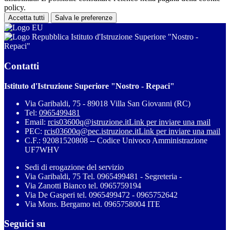
policy.
Accetta tutti
Salva le preferenze
Istituto d'Istruzione Superiore "Nostro -
Repaci"
Contatti
Istituto d'Istruzione Superiore "Nostro - Repaci"
Via Garibaldi, 75 - 89018 Villa San Giovanni (RC)
Tel:
0965499481
Email:
rcis03600q@istruzione.it
Link per inviare una mail
PEC:
rcis03600q@pec.istruzione.it
Link per inviare una mail
C.F.: 92081520808 -- Codice Univoco Amministrazione
UF7WHV
Sedi di erogazione del servizio
Via Garibaldi, 75 Tel. 0965499481 - Segreteria -
Via Zanotti Bianco tel. 0965759194
Via De Gasperi tel. 0965499472 - 0965752642
Via Mons. Bergamo tel. 0965758004 ITE
Seguici su