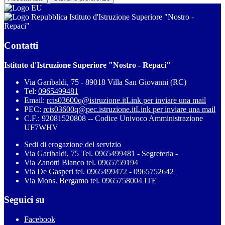
Istituto d'Istruzione Superiore "Nostro -
Repaci"
Contatti
Istituto d'Istruzione Superiore "Nostro - Repaci"
Via Garibaldi, 75 - 89018 Villa San Giovanni (RC)
Tel:
0965499481
Email:
rcis03600q@istruzione.it
Link per inviare una mail
PEC:
rcis03600q@pec.istruzione.it
Link per inviare una mail
C.F.: 92081520808 -- Codice Univoco Amministrazione
UF7WHV
Sedi di erogazione del servizio
Via Garibaldi, 75 Tel. 0965499481 - Segreteria -
Via Zanotti Bianco tel. 0965759194
Via De Gasperi tel. 0965499472 - 0965752642
Via Mons. Bergamo tel. 0965758004 ITE
Seguici su
Facebook