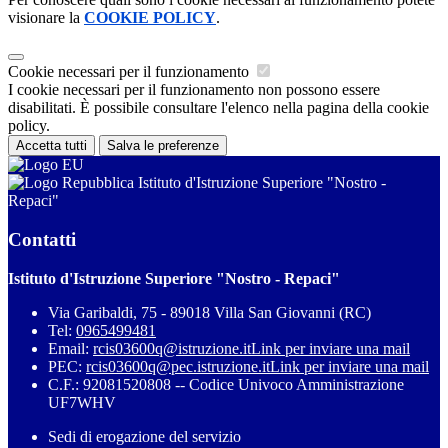
visionare la
COOKIE POLICY
.
Cookie necessari per il funzionamento
I cookie necessari per il funzionamento non possono essere
disabilitati. È possibile consultare l'elenco nella pagina della cookie
policy.
Accetta tutti
Salva le preferenze
Istituto d'Istruzione Superiore "Nostro -
Repaci"
Contatti
Istituto d'Istruzione Superiore "Nostro - Repaci"
Via Garibaldi, 75 - 89018 Villa San Giovanni (RC)
Tel:
0965499481
Email:
rcis03600q@istruzione.it
Link per inviare una mail
PEC:
rcis03600q@pec.istruzione.it
Link per inviare una mail
C.F.: 92081520808 -- Codice Univoco Amministrazione
UF7WHV
Sedi di erogazione del servizio