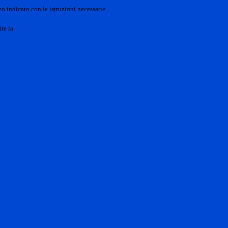
o indicato con le istruzioni necessarie.
ite la
Login Spaggiari