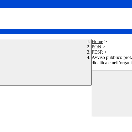
Home
>
PON
>
FESR
>
Avviso pubblico prot.
didattica e nell’or