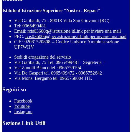
Istituto d'Istruzione Superiore "Nostro - Repaci"
Via Garibaldi, 75 - 89018 Villa San Giovanni (RC)
Tel:
0965499481
Email:
rcis03600q@istruzione.it
Link per inviare una mail
PEC:
rcis03600q@pec.istruzione.it
Link per inviare una mail
C.F.: 92081520808 -- Codice Univoco Amministrazione
UF7WHV
Sedi di erogazione del servizio
Via Garibaldi, 75 Tel. 0965499481 - Segreteria -
Via Zanotti Bianco tel. 0965759194
Via De Gasperi tel. 0965499472 - 0965752642
Via Mons. Bergamo tel. 0965758004 ITE
Seguici su
Facebook
Youtube
Instagram
Sezione Link Utili