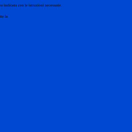
o indicato con le istruzioni necessarie.
ite la
Login Spaggiari