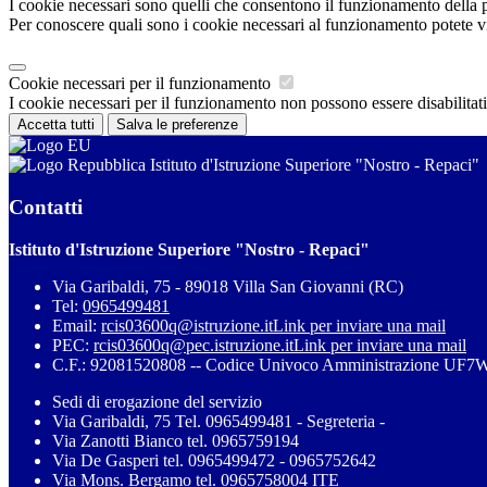
I cookie necessari sono quelli che consentono il funzionamento della pi
Per conoscere quali sono i cookie necessari al funzionamento potete v
Cookie necessari per il funzionamento
I cookie necessari per il funzionamento non possono essere disabilitati.
Accetta tutti
Salva le preferenze
Istituto d'Istruzione Superiore "Nostro - Repaci"
Contatti
Istituto d'Istruzione Superiore "Nostro - Repaci"
Via Garibaldi, 75 - 89018 Villa San Giovanni (RC)
Tel:
0965499481
Email:
rcis03600q@istruzione.it
Link per inviare una mail
PEC:
rcis03600q@pec.istruzione.it
Link per inviare una mail
C.F.: 92081520808 -- Codice Univoco Amministrazione UF
Sedi di erogazione del servizio
Via Garibaldi, 75 Tel. 0965499481 - Segreteria -
Via Zanotti Bianco tel. 0965759194
Via De Gasperi tel. 0965499472 - 0965752642
Via Mons. Bergamo tel. 0965758004 ITE