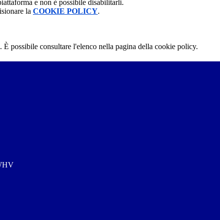
attaforma e non è possibile disabilitarli.
isionare la
COOKIE POLICY
.
 È possibile consultare l'elenco nella pagina della cookie policy.
7WHV