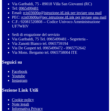
Via Garibaldi, 75 - 89018 Villa San Giovanni (RC)
Tel:
0965499481
Email:
rcis03600q@istruzione.it
Link per inviare una mail
PEC:
rcis03600q@pec.istruzione.it
Link per inviare una mail
C.F.: 92081520808 -- Codice Univoco Amministrazione
UF7WHV
Sedi di erogazione del servizio
Via Garibaldi, 75 Tel. 0965499481 - Segreteria -
Via Zanotti Bianco tel. 0965759194
Via De Gasperi tel. 0965499472 - 0965752642
Via Mons. Bergamo tel. 0965758004 ITE
Seguici su
Facebook
Youtube
Instagram
Sezione Link Utili
Cookie policy
Note legali
Informativa Privacy