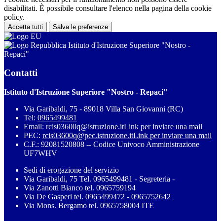
disabilitati. È possibile consultare l'elenco nella pagina della cookie
policy.
Accetta tutti
Salva le preferenze
Istituto d'Istruzione Superiore "Nostro -
Repaci"
Contatti
Istituto d'Istruzione Superiore "Nostro - Repaci"
Via Garibaldi, 75 - 89018 Villa San Giovanni (RC)
Tel:
0965499481
Email:
rcis03600q@istruzione.it
Link per inviare una mail
PEC:
rcis03600q@pec.istruzione.it
Link per inviare una mail
C.F.: 92081520808 -- Codice Univoco Amministrazione
UF7WHV
Sedi di erogazione del servizio
Via Garibaldi, 75 Tel. 0965499481 - Segreteria -
Via Zanotti Bianco tel. 0965759194
Via De Gasperi tel. 0965499472 - 0965752642
Via Mons. Bergamo tel. 0965758004 ITE