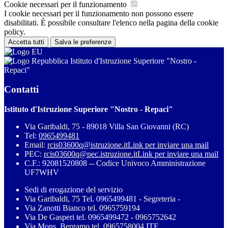
Cookie necessari per il funzionamento
I cookie necessari per il funzionamento non possono essere
disabilitati. È possibile consultare l'elenco nella pagina della cookie
policy.
Accetta tutti
Salva le preferenze
Istituto d'Istruzione Superiore "Nostro -
Repaci"
Contatti
Istituto d'Istruzione Superiore "Nostro - Repaci"
Via Garibaldi, 75 - 89018 Villa San Giovanni (RC)
Tel:
0965499481
Email:
rcis03600q@istruzione.it
Link per inviare una mail
PEC:
rcis03600q@pec.istruzione.it
Link per inviare una mail
C.F.: 92081520808 -- Codice Univoco Amministrazione
UF7WHV
Sedi di erogazione del servizio
Via Garibaldi, 75 Tel. 0965499481 - Segreteria -
Via Zanotti Bianco tel. 0965759194
Via De Gasperi tel. 0965499472 - 0965752642
Via Mons. Bergamo tel. 0965758004 ITE