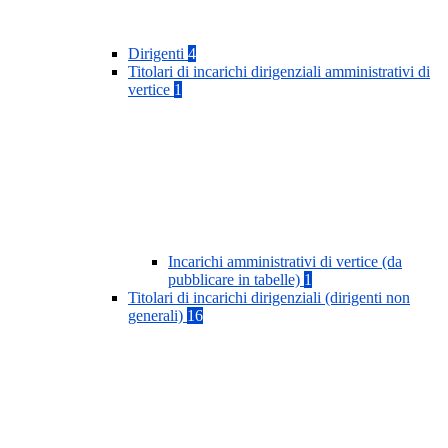
Dirigenti
4
Titolari di incarichi dirigenziali amministrativi di
vertice
1
Incarichi amministrativi di vertice (da
pubblicare in tabelle)
1
Titolari di incarichi dirigenziali (dirigenti non
generali)
16