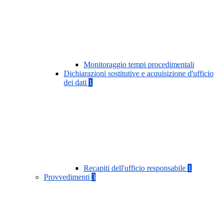
Monitoraggio tempi procedimentali
Dichiarazioni sostitutive e acquisizione d'ufficio
dei dati
1
Recapiti dell'ufficio responsabile
1
Provvedimenti
3