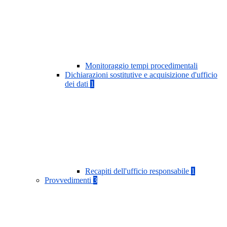
Monitoraggio tempi procedimentali
Dichiarazioni sostitutive e acquisizione d'ufficio
dei dati
1
Recapiti dell'ufficio responsabile
1
Provvedimenti
3