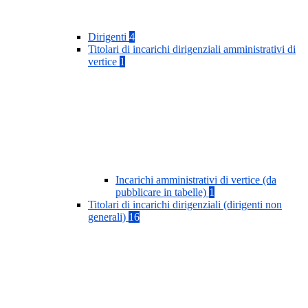
Dirigenti
4
Titolari di incarichi dirigenziali amministrativi di
vertice
1
Incarichi amministrativi di vertice (da
pubblicare in tabelle)
1
Titolari di incarichi dirigenziali (dirigenti non
generali)
16