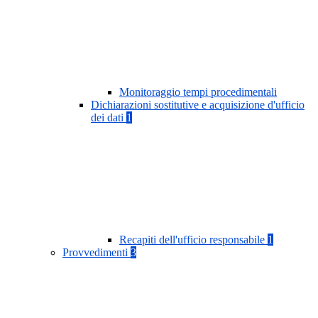
Monitoraggio tempi procedimentali
Dichiarazioni sostitutive e acquisizione d'ufficio
dei dati
1
Recapiti dell'ufficio responsabile
1
Provvedimenti
3