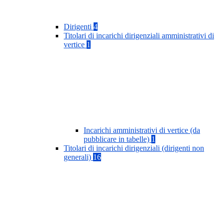
Dirigenti
4
Titolari di incarichi dirigenziali amministrativi di
vertice
1
Incarichi amministrativi di vertice (da
pubblicare in tabelle)
1
Titolari di incarichi dirigenziali (dirigenti non
generali)
16