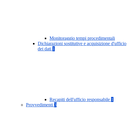
Monitoraggio tempi procedimentali
Dichiarazioni sostitutive e acquisizione d'ufficio
dei dati
1
Recapiti dell'ufficio responsabile
1
Provvedimenti
3