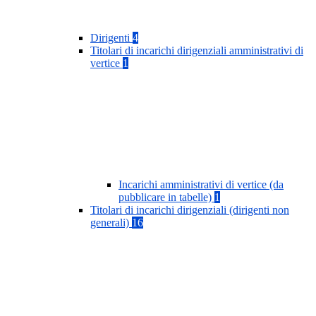
Dirigenti
4
Titolari di incarichi dirigenziali amministrativi di
vertice
1
Incarichi amministrativi di vertice (da
pubblicare in tabelle)
1
Titolari di incarichi dirigenziali (dirigenti non
generali)
16