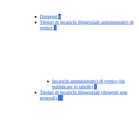
Dirigenti
4
Titolari di incarichi dirigenziali amministrativi di
vertice
1
Incarichi amministrativi di vertice (da
pubblicare in tabelle)
1
Titolari di incarichi dirigenziali (dirigenti non
generali)
16