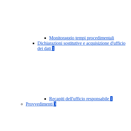
Monitoraggio tempi procedimentali
Dichiarazioni sostitutive e acquisizione d'ufficio
dei dati
1
Recapiti dell'ufficio responsabile
1
Provvedimenti
3