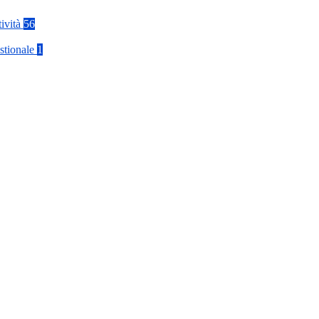
tività
56
stionale
1