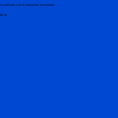
o indicato con le istruzioni necessarie.
ite la
Login Spaggiari