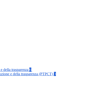
 e della trasparenza
6
rruzione e della trasparenza (PTPCT)
3