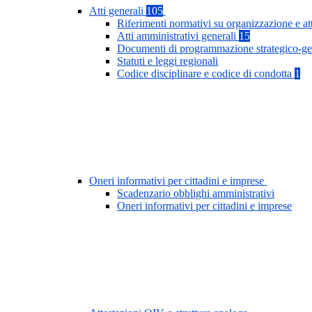
Atti generali
105
Riferimenti normativi su organizzazione e at
Atti amministrativi generali
15
Documenti di programmazione strategico-ge
Statuti e leggi regionali
Codice disciplinare e codice di condotta
1
Oneri informativi per cittadini e imprese
Scadenzario obblighi amministrativi
Oneri informativi per cittadini e imprese