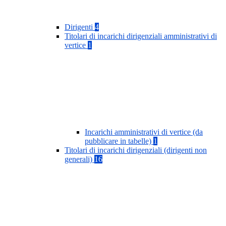
Dirigenti
4
Titolari di incarichi dirigenziali amministrativi di
vertice
1
Incarichi amministrativi di vertice (da
pubblicare in tabelle)
1
Titolari di incarichi dirigenziali (dirigenti non
generali)
16