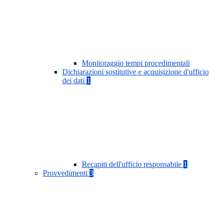
Monitoraggio tempi procedimentali
Dichiarazioni sostitutive e acquisizione d'ufficio
dei dati
1
Recapiti dell'ufficio responsabile
1
Provvedimenti
3