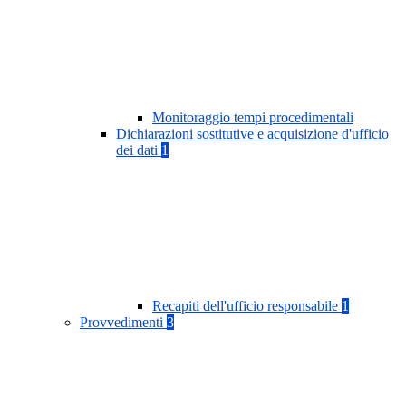
Monitoraggio tempi procedimentali
Dichiarazioni sostitutive e acquisizione d'ufficio
dei dati
1
Recapiti dell'ufficio responsabile
1
Provvedimenti
3