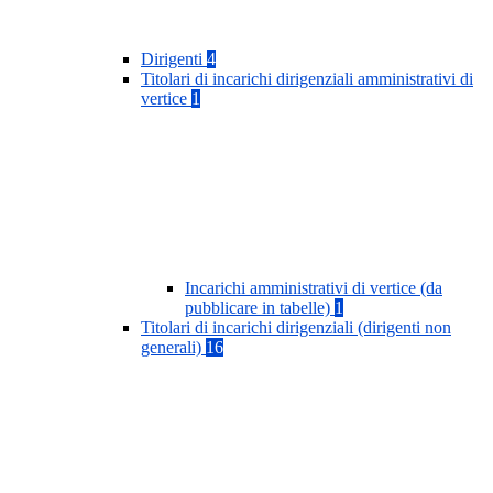
Dirigenti
4
Titolari di incarichi dirigenziali amministrativi di
vertice
1
Incarichi amministrativi di vertice (da
pubblicare in tabelle)
1
Titolari di incarichi dirigenziali (dirigenti non
generali)
16