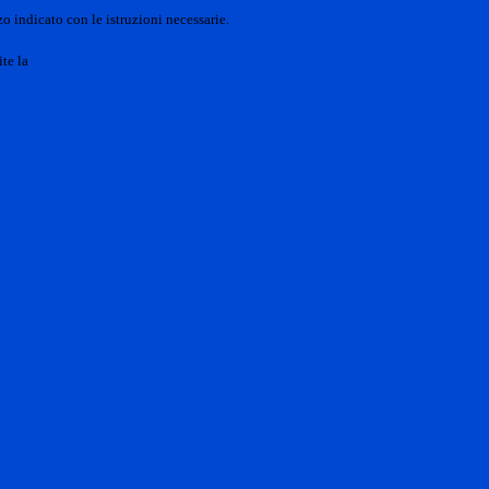
o indicato con le istruzioni necessarie.
ite la
Login Spaggiari