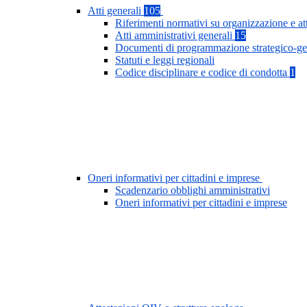
Atti generali
105
Riferimenti normativi su organizzazione e at
Atti amministrativi generali
15
Documenti di programmazione strategico-ge
Statuti e leggi regionali
Codice disciplinare e codice di condotta
1
Oneri informativi per cittadini e imprese
Scadenzario obblighi amministrativi
Oneri informativi per cittadini e imprese