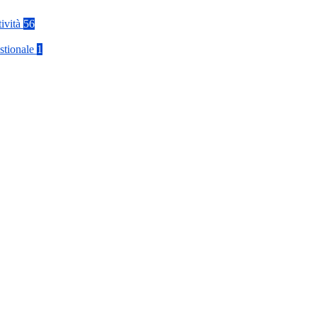
tività
56
stionale
1