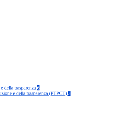
 e della trasparenza
6
rruzione e della trasparenza (PTPCT)
3