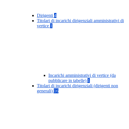
Dirigenti
4
Titolari di incarichi dirigenziali amministrativi di
vertice
1
Incarichi amministrativi di vertice (da
pubblicare in tabelle)
1
Titolari di incarichi dirigenziali (dirigenti non
generali)
16