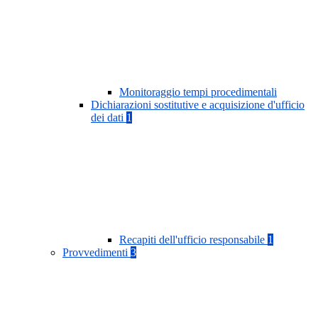
Monitoraggio tempi procedimentali
Dichiarazioni sostitutive e acquisizione d'ufficio
dei dati
1
Recapiti dell'ufficio responsabile
1
Provvedimenti
3