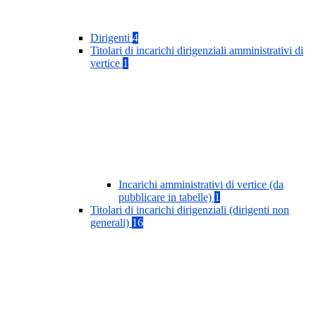
Dirigenti
4
Titolari di incarichi dirigenziali amministrativi di
vertice
1
Incarichi amministrativi di vertice (da
pubblicare in tabelle)
1
Titolari di incarichi dirigenziali (dirigenti non
generali)
16