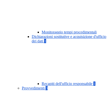
Monitoraggio tempi procedimentali
Dichiarazioni sostitutive e acquisizione d'ufficio
dei dati
1
Recapiti dell'ufficio responsabile
1
Provvedimenti
3