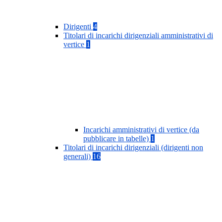
Dirigenti
4
Titolari di incarichi dirigenziali amministrativi di
vertice
1
Incarichi amministrativi di vertice (da
pubblicare in tabelle)
1
Titolari di incarichi dirigenziali (dirigenti non
generali)
16