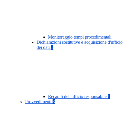
Monitoraggio tempi procedimentali
Dichiarazioni sostitutive e acquisizione d'ufficio
dei dati
1
Recapiti dell'ufficio responsabile
1
Provvedimenti
3