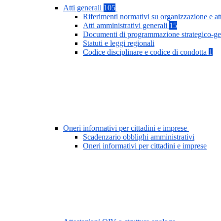
Atti generali
105
Riferimenti normativi su organizzazione e at
Atti amministrativi generali
15
Documenti di programmazione strategico-ge
Statuti e leggi regionali
Codice disciplinare e codice di condotta
1
Oneri informativi per cittadini e imprese
Scadenzario obblighi amministrativi
Oneri informativi per cittadini e imprese