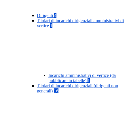
Dirigenti
4
Titolari di incarichi dirigenziali amministrativi di
vertice
1
Incarichi amministrativi di vertice (da
pubblicare in tabelle)
1
Titolari di incarichi dirigenziali (dirigenti non
generali)
16