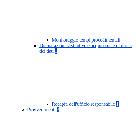
Monitoraggio tempi procedimentali
Dichiarazioni sostitutive e acquisizione d'ufficio
dei dati
1
Recapiti dell'ufficio responsabile
1
Provvedimenti
3