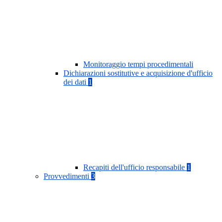
Monitoraggio tempi procedimentali
Dichiarazioni sostitutive e acquisizione d'ufficio
dei dati
1
Recapiti dell'ufficio responsabile
1
Provvedimenti
3