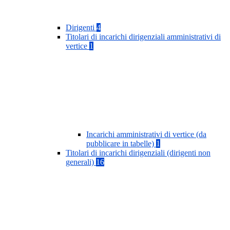
Dirigenti
4
Titolari di incarichi dirigenziali amministrativi di
vertice
1
Incarichi amministrativi di vertice (da
pubblicare in tabelle)
1
Titolari di incarichi dirigenziali (dirigenti non
generali)
16