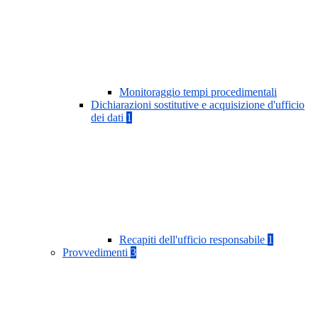
Monitoraggio tempi procedimentali
Dichiarazioni sostitutive e acquisizione d'ufficio
dei dati
1
Recapiti dell'ufficio responsabile
1
Provvedimenti
3