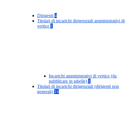
Dirigenti
4
Titolari di incarichi dirigenziali amministrativi di
vertice
1
Incarichi amministrativi di vertice (da
pubblicare in tabelle)
1
Titolari di incarichi dirigenziali (dirigenti non
generali)
16