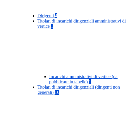
Dirigenti
4
Titolari di incarichi dirigenziali amministrativi di
vertice
1
Incarichi amministrativi di vertice (da
pubblicare in tabelle)
1
Titolari di incarichi dirigenziali (dirigenti non
generali)
16