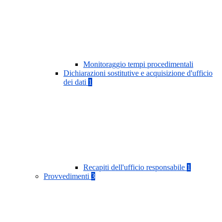
Monitoraggio tempi procedimentali
Dichiarazioni sostitutive e acquisizione d'ufficio
dei dati
1
Recapiti dell'ufficio responsabile
1
Provvedimenti
3