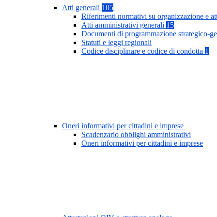
Atti generali
105
Riferimenti normativi su organizzazione e at
Atti amministrativi generali
15
Documenti di programmazione strategico-ge
Statuti e leggi regionali
Codice disciplinare e codice di condotta
1
Oneri informativi per cittadini e imprese
Scadenzario obblighi amministrativi
Oneri informativi per cittadini e imprese