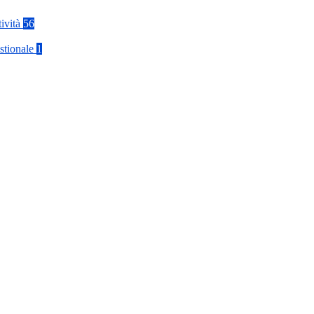
tività
56
stionale
1