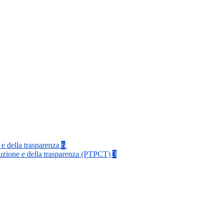
 e della trasparenza
6
rruzione e della trasparenza (PTPCT)
3