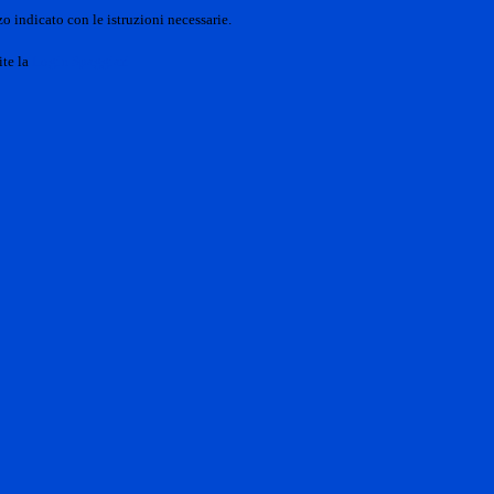
o indicato con le istruzioni necessarie.
ite la
Login Spaggiari