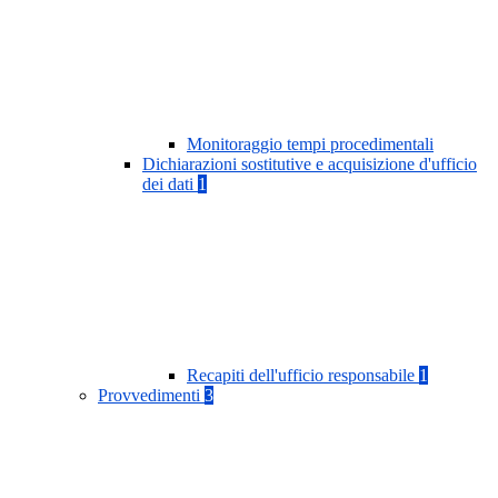
Monitoraggio tempi procedimentali
Dichiarazioni sostitutive e acquisizione d'ufficio
dei dati
1
Recapiti dell'ufficio responsabile
1
Provvedimenti
3