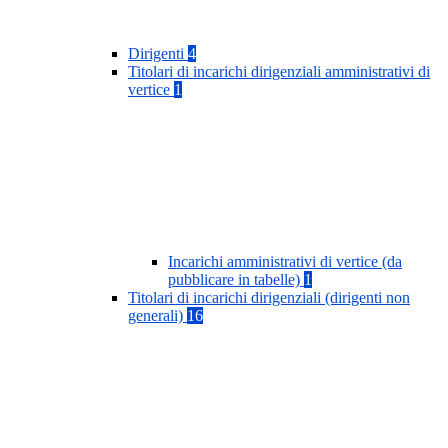
Dirigenti
4
Titolari di incarichi dirigenziali amministrativi di
vertice
1
Incarichi amministrativi di vertice (da
pubblicare in tabelle)
1
Titolari di incarichi dirigenziali (dirigenti non
generali)
16