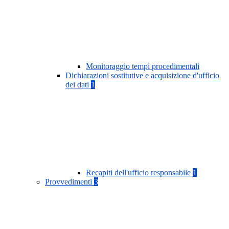
Monitoraggio tempi procedimentali
Dichiarazioni sostitutive e acquisizione d'ufficio
dei dati
1
Recapiti dell'ufficio responsabile
1
Provvedimenti
3