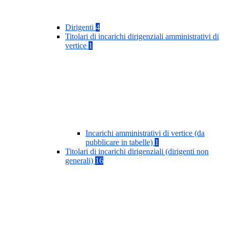
Dirigenti
4
Titolari di incarichi dirigenziali amministrativi di
vertice
1
Incarichi amministrativi di vertice (da
pubblicare in tabelle)
1
Titolari di incarichi dirigenziali (dirigenti non
generali)
16