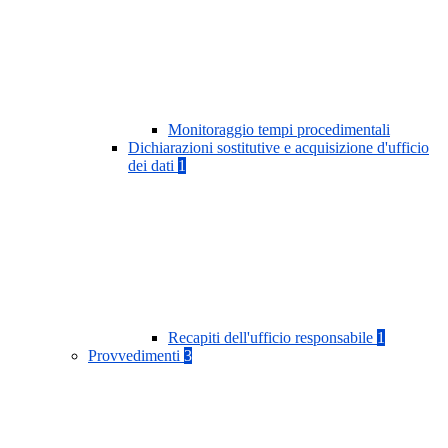
Monitoraggio tempi procedimentali
Dichiarazioni sostitutive e acquisizione d'ufficio
dei dati
1
Recapiti dell'ufficio responsabile
1
Provvedimenti
3