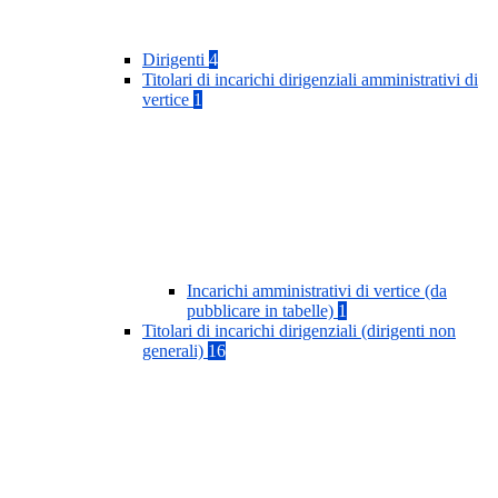
Dirigenti
4
Titolari di incarichi dirigenziali amministrativi di
vertice
1
Incarichi amministrativi di vertice (da
pubblicare in tabelle)
1
Titolari di incarichi dirigenziali (dirigenti non
generali)
16