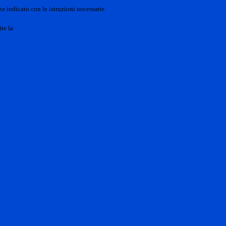
o indicato con le istruzioni necessarie.
ite la
Login Spaggiari