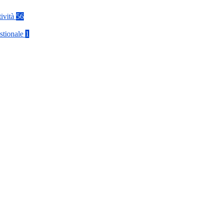
tività
56
stionale
1