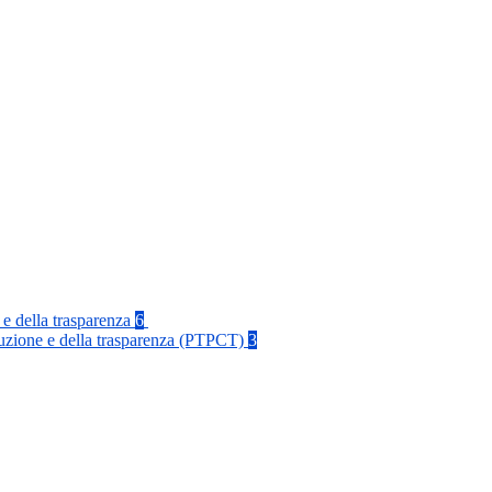
 e della trasparenza
6
rruzione e della trasparenza (PTPCT)
3