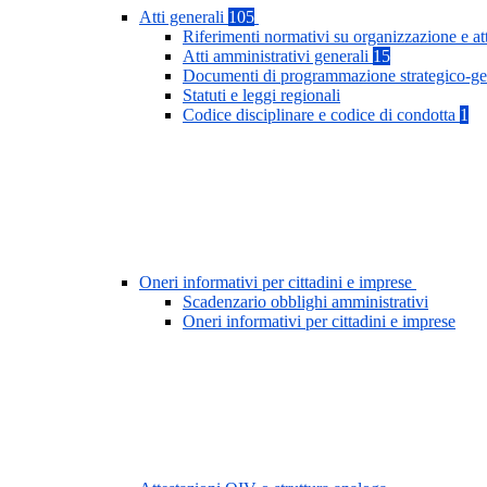
Atti generali
105
Riferimenti normativi su organizzazione e at
Atti amministrativi generali
15
Documenti di programmazione strategico-ge
Statuti e leggi regionali
Codice disciplinare e codice di condotta
1
Oneri informativi per cittadini e imprese
Scadenzario obblighi amministrativi
Oneri informativi per cittadini e imprese