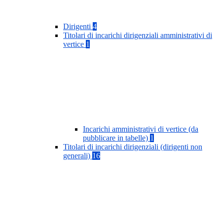
Dirigenti
4
Titolari di incarichi dirigenziali amministrativi di
vertice
1
Incarichi amministrativi di vertice (da
pubblicare in tabelle)
1
Titolari di incarichi dirigenziali (dirigenti non
generali)
16