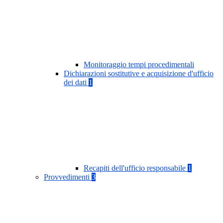
Monitoraggio tempi procedimentali
Dichiarazioni sostitutive e acquisizione d'ufficio
dei dati
1
Recapiti dell'ufficio responsabile
1
Provvedimenti
3