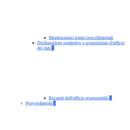
Monitoraggio tempi procedimentali
Dichiarazioni sostitutive e acquisizione d'ufficio
dei dati
1
Recapiti dell'ufficio responsabile
1
Provvedimenti
3