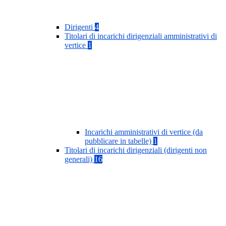
Dirigenti
4
Titolari di incarichi dirigenziali amministrativi di
vertice
1
Incarichi amministrativi di vertice (da
pubblicare in tabelle)
1
Titolari di incarichi dirigenziali (dirigenti non
generali)
16