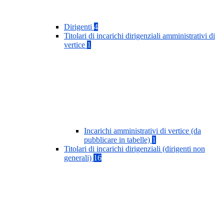
Dirigenti
4
Titolari di incarichi dirigenziali amministrativi di
vertice
1
Incarichi amministrativi di vertice (da
pubblicare in tabelle)
1
Titolari di incarichi dirigenziali (dirigenti non
generali)
16