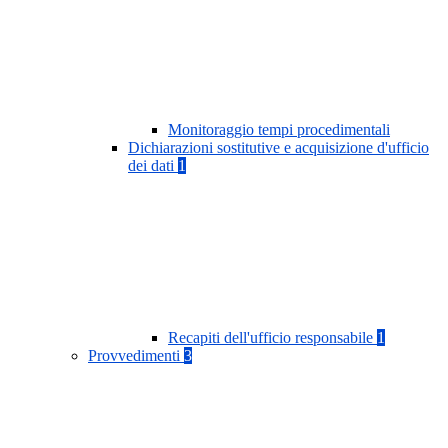
Monitoraggio tempi procedimentali
Dichiarazioni sostitutive e acquisizione d'ufficio
dei dati
1
Recapiti dell'ufficio responsabile
1
Provvedimenti
3