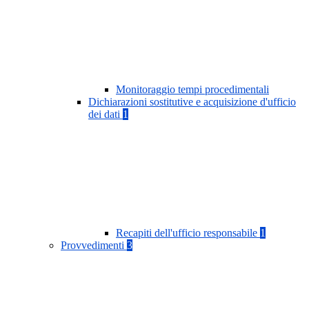
Monitoraggio tempi procedimentali
Dichiarazioni sostitutive e acquisizione d'ufficio
dei dati
1
Recapiti dell'ufficio responsabile
1
Provvedimenti
3