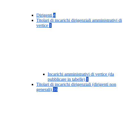
Dirigenti
4
Titolari di incarichi dirigenziali amministrativi di
vertice
1
Incarichi amministrativi di vertice (da
pubblicare in tabelle)
1
Titolari di incarichi dirigenziali (dirigenti non
generali)
16