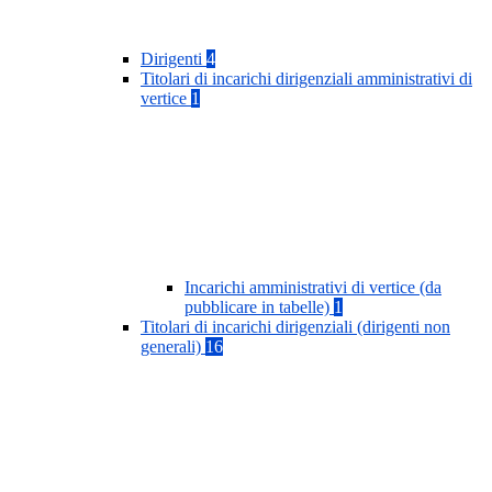
Dirigenti
4
Titolari di incarichi dirigenziali amministrativi di
vertice
1
Incarichi amministrativi di vertice (da
pubblicare in tabelle)
1
Titolari di incarichi dirigenziali (dirigenti non
generali)
16