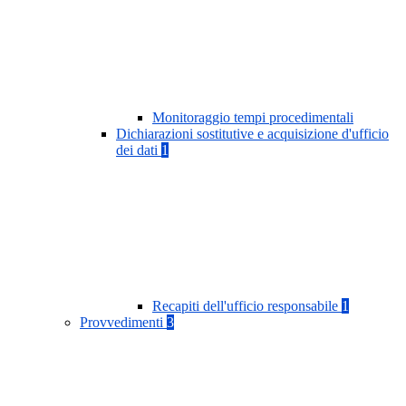
Monitoraggio tempi procedimentali
Dichiarazioni sostitutive e acquisizione d'ufficio
dei dati
1
Recapiti dell'ufficio responsabile
1
Provvedimenti
3