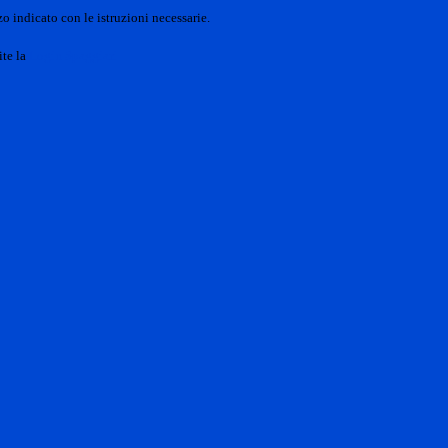
o indicato con le istruzioni necessarie.
ite la
Login Spaggiari