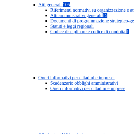
Atti generali
105
Riferimenti normativi su organizzazione e at
Atti amministrativi generali
15
Documenti di programmazione strategico-ge
Statuti e leggi regionali
Codice disciplinare e codice di condotta
1
Oneri informativi per cittadini e imprese
Scadenzario obblighi amministrativi
Oneri informativi per cittadini e imprese