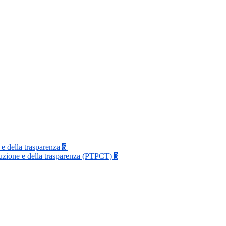
 e della trasparenza
6
rruzione e della trasparenza (PTPCT)
3