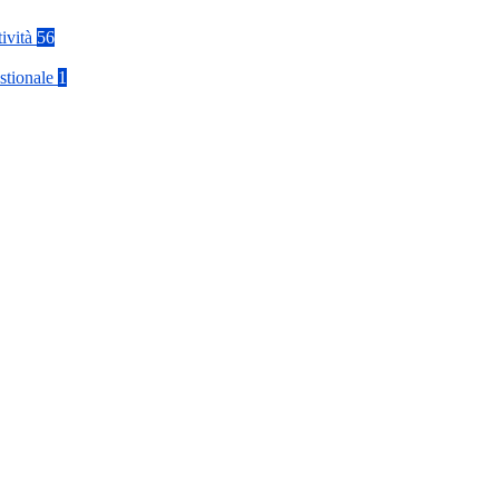
tività
56
stionale
1