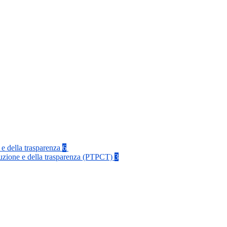
 e della trasparenza
6
rruzione e della trasparenza (PTPCT)
3