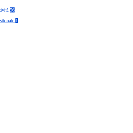
tività
56
stionale
1