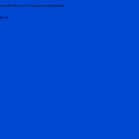
o indicato con le istruzioni necessarie.
ite la
Login Spaggiari