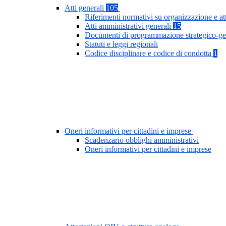
Atti generali
105
Riferimenti normativi su organizzazione e at
Atti amministrativi generali
15
Documenti di programmazione strategico-ge
Statuti e leggi regionali
Codice disciplinare e codice di condotta
1
Oneri informativi per cittadini e imprese
Scadenzario obblighi amministrativi
Oneri informativi per cittadini e imprese