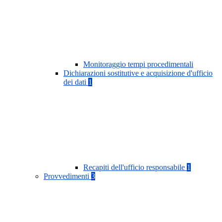
Monitoraggio tempi procedimentali
Dichiarazioni sostitutive e acquisizione d'ufficio
dei dati
1
Recapiti dell'ufficio responsabile
1
Provvedimenti
3