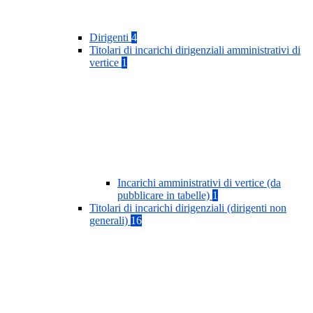
Dirigenti
4
Titolari di incarichi dirigenziali amministrativi di
vertice
1
Incarichi amministrativi di vertice (da
pubblicare in tabelle)
1
Titolari di incarichi dirigenziali (dirigenti non
generali)
16