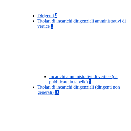
Dirigenti
4
Titolari di incarichi dirigenziali amministrativi di
vertice
1
Incarichi amministrativi di vertice (da
pubblicare in tabelle)
1
Titolari di incarichi dirigenziali (dirigenti non
generali)
16