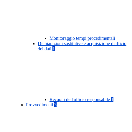
Monitoraggio tempi procedimentali
Dichiarazioni sostitutive e acquisizione d'ufficio
dei dati
1
Recapiti dell'ufficio responsabile
1
Provvedimenti
3