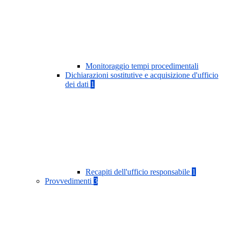
Monitoraggio tempi procedimentali
Dichiarazioni sostitutive e acquisizione d'ufficio
dei dati
1
Recapiti dell'ufficio responsabile
1
Provvedimenti
3